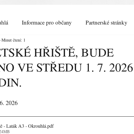
hlá
Informace pro občany
Partnerské stránky
.
Minut čtení: 1
TSKÉ HŘIŠTĚ, BUDE
O VE STŘEDU 1. 7. 202
DIN.
 6. 2026
tě - Laták A3 - Okrouhlá
.pdf
.24MB