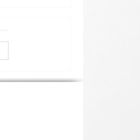
SKÝ DEN V SOBOTU 6.
26.
něno dne: 25. 5. 2026