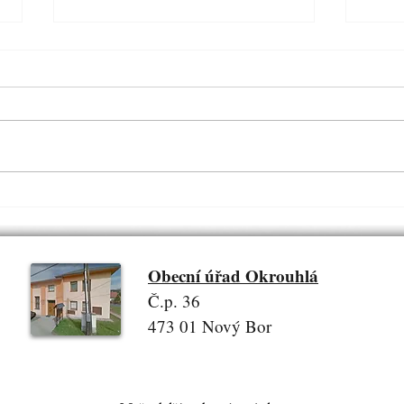
OKROUHELSKÝ BĚH V
DĚT
SOBOTU 13. 6. 2026.
6. 20
Zveřejněno dne: 25. 5. 2026
Zveřej
Obecní úřad Okrouhlá
Č.p. 36
473 01 Nový Bor