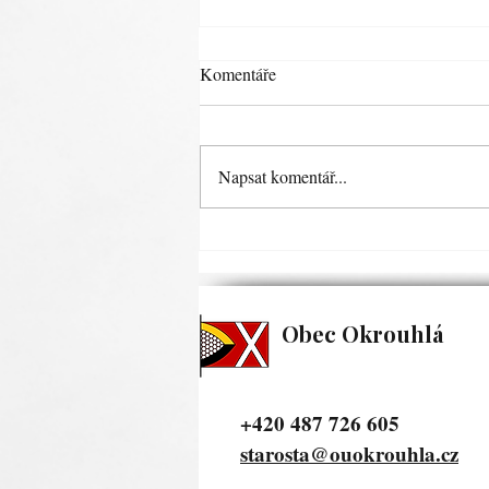
POHÁDKOVÝ SVĚT DNE 20.
Komentáře
6. 2026, STARÁ OLEŠKA.
Zveřejněno dne: 1. 6. 2026
Napsat komentář...
Obec Okrouhlá
+420 487 726 605
starosta@ouokrouhla.cz