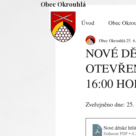
Obec Okrouhlá
Úvod
Obec Okrou
Obec Okrouhlá
25. 6
NOVÉ DĚ
OTEVŘEN
16:00 HO
Zveřejněno dne: 25.
Nové dětské hřiš
Stáhnout PDF • 4