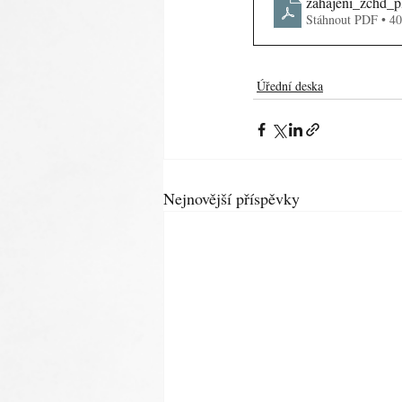
zahajeni_zchd_p
Stáhnout PDF • 4
Úřední deska
Nejnovější příspěvky