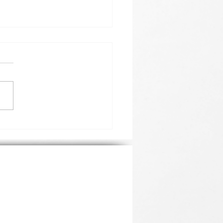
BY DO
UPITELSTEV OBCÍ, SE
UTEČNÍ VE DNECH 9. a
něno dne: 9. 7. 2026
ŘÍJNA 2026.