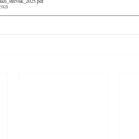
lazi_strevlik_2025
.pdf
05KB