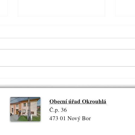
Projekt Dětské hřiště Okrouhlá
VOL
2025
ZAST
USK
Zveřejněno dne: 14. 7. 2026
Zveřej
10. 
Obecní úřad Okrouhlá
Č.p. 36
473 01 Nový Bor