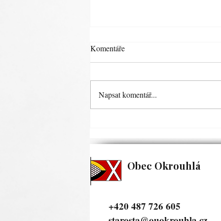
ZMĚNA ÚŘEDNÍCH HODIN
Komentáře
PO DOBU DOVOLENÉ OD 20.
7. DO 27.7.2026
Zveřejněno dne: 20. 7. 2026
Napsat komentář...
Obec Okrouhlá
+420 487 726 605
starosta@ouokrouhla.cz