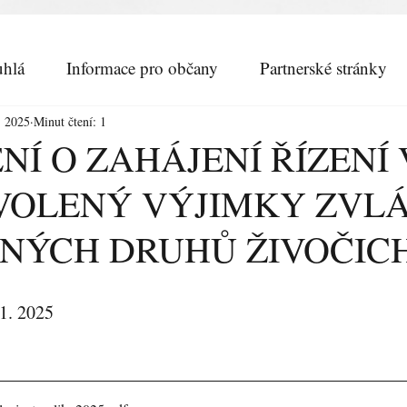
hlá
Informace pro občany
Partnerské stránky
. 2025
Minut čtení: 1
Í O ZAHÁJENÍ ŘÍZENÍ 
VOLENÝ VÝJIMKY ZVL
NÝCH DRUHŮ ŽIVOČICH
 1. 2025