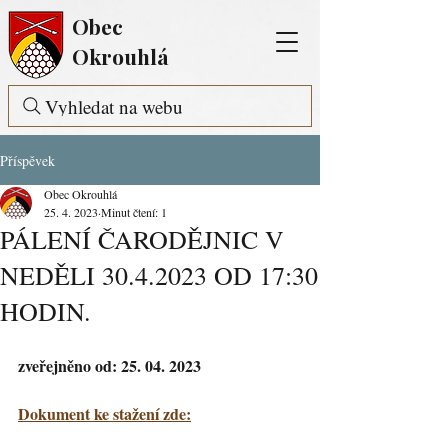
Obec
Okrouhlá
Vyhledat na webu
Příspěvek
Obec Okrouhlá
25. 4. 2023
Minut čtení: 1
PÁLENÍ ČARODĚJNIC V
NEDĚLI 30.4.2023 OD 17:30
HODIN.
zveřejněno od: 25. 04. 2023
Dokument ke stažení zde: