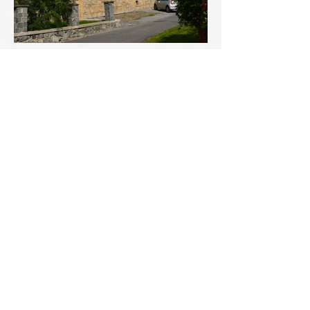
"Čísla" z naší obce
553
obyvatel v naší obci
4, 24
km² katastrální výměry
385
metrů nadmořské výšky
nespočet