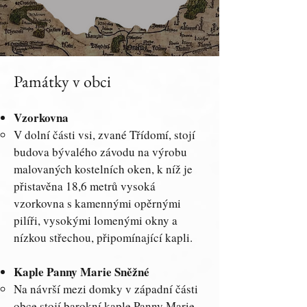
Památky v obci
Vzorkovna
V dolní části vsi, zvané Třídomí, stojí
budova bývalého závodu na výrobu
malovaných kostelních oken, k níž je
přistavěna 18,6 metrů vysoká
vzorkovna s kamennými opěrnými
pilíři, vysokými lomenými okny a
nízkou střechou, připomínající kapli.
Kaple Panny Marie Sněžné
Na návrší mezi domky v západní části
obce stojí barokní kaple Panny Marie