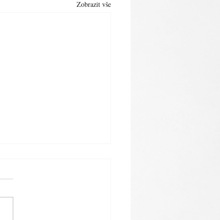
Zobrazit vše
OUHELSKÝ BĚH V
TU 13. 6. 2026.
Zveřejněno dne: 25. 5. 2026