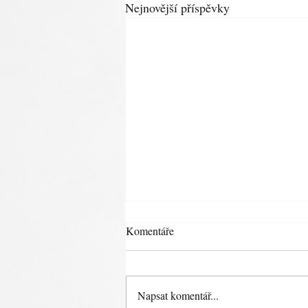
Nejnovější příspěvky
NOVÉ DĚTSKÉ HŘIŠTĚ,
Komentáře
BUDE OTEVŘENO VE
STŘEDU 1. 7. 2026 OD 16:00
Zveřejněno dne: 25. 6. 2026
HODIN.
Napsat komentář...