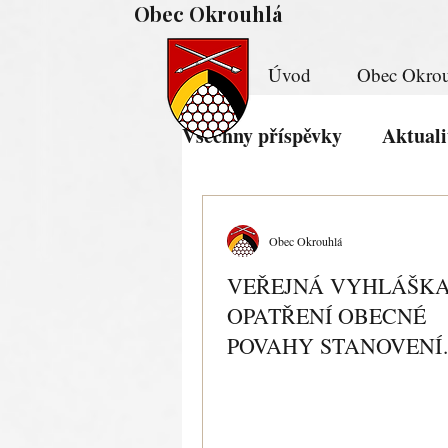
Obec Okrouhlá
Úvod
Obec Okrou
Všechny příspěvky
Aktuali
Obec Okrouhlá
VEŘEJNÁ VYHLÁŠK
OPATŘENÍ OBECNÉ
POVAHY STANOVENÍ
PŘECHODNÉ ÚPRAV
PROVOZU NA PK.