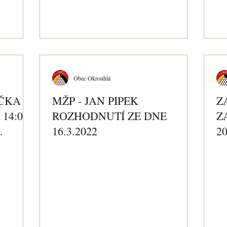
Obec Okrouhlá
ČKA V
MŽP - JAN PIPEK
Z
 14:00
ROZHODNUTÍ ZE DNE
Z
16.3.2022
2