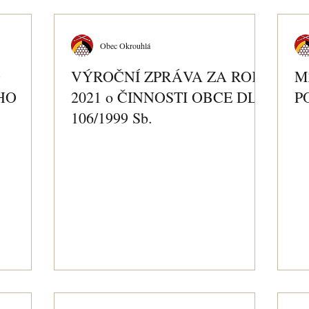
Obec Okrouhlá
O
VÝROČNÍ ZPRÁVA ZA ROK
M
HO
2021 o ČINNOSTI OBCE DLE
P
106/1999 Sb.