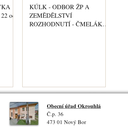
VKA
KÚLK - ODBOR ŽP A
22 od
ZEMĚDĚLSTVÍ
ROZHODNUTÍ - ČMELÁK
ZEMNÍ
Obecní úřad Okrouhlá
Č.p. 36
473 01 Nový Bor