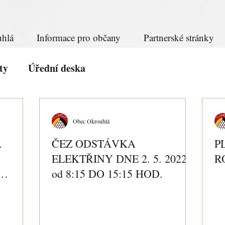
hlá
Informace pro občany
Partnerské stránky
ty
Úřední deska
Obec Okrouhlá
A
ČEZ ODSTÁVKA
P
ELEKTŘINY DNE 2. 5. 2022,
R
od 8:15 DO 15:15 HOD.
Y