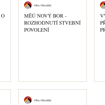
Obec Okrouhlá
 O
MĚÚ NOVÝ BOR -
V
ROZHODNUTÍ STVEBNÍ
P
POVOLENÍ
P
K
Obec Okrouhlá